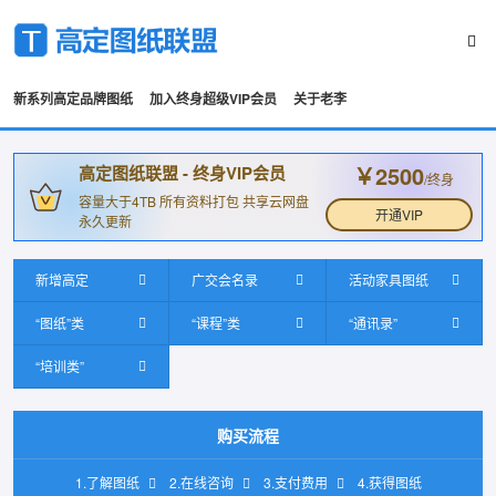
新系列高定品牌图纸
加入终身超级VIP会员
关于老李
￥2500
高定图纸联盟 - 终身VIP会员
/终身
容量大于4TB 所有资料打包 共享云网盘
开通VIP
永久更新
新增高定
广交会名录
活动家具图纸
“图纸”类
“课程”类
“通讯录”
“培训类”
购买流程
1.了解图纸
2.在线咨询
3.支付费用
4.获得图纸