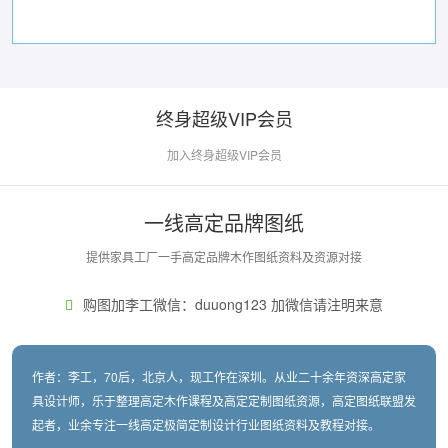
终身超级VIP会员
加入终身超级VIP会员
一线高定品牌图纸
提供家具工厂一手高定品牌木作图纸资料及资源对接
购图加李工微信：duuong123 加微信请注明来意
作者：李工，70后，北京人，现工作在深圳。从业二十余年资深高定家
具设计师，乐于整理高定木作课程及高定定制图纸资源，高定图纸联盟发
起者，业余专注一线高定极简定制设计行业图纸资料及教程对接。