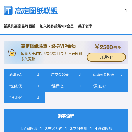
新系列高定品牌图纸
加入终身超级VIP会员
关于老李
￥2500
高定图纸联盟 - 终身VIP会员
/终身
容量大于4TB 所有资料打包 共享云网盘
开通VIP
永久更新
新增高定
广交会名录
活动家具图纸
“图纸”类
“课程”类
“通讯录”
“培训类”
购买流程
1.了解图纸
2.在线咨询
3.支付费用
4.获得图纸