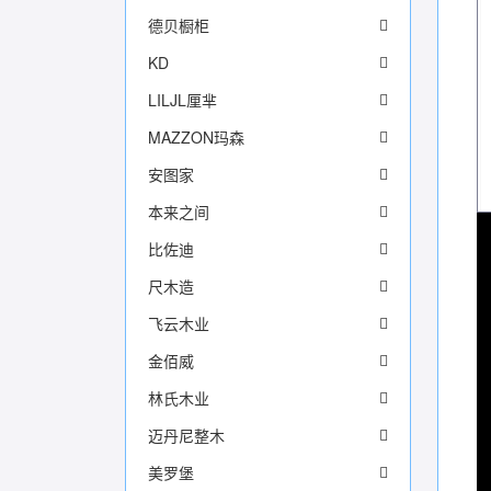
德贝橱柜
KD
LILJL厘芈
MAZZON玛森
安图家
本来之间
比佐迪
尺木造
飞云木业
金佰威
林氏木业
迈丹尼整木
美罗堡