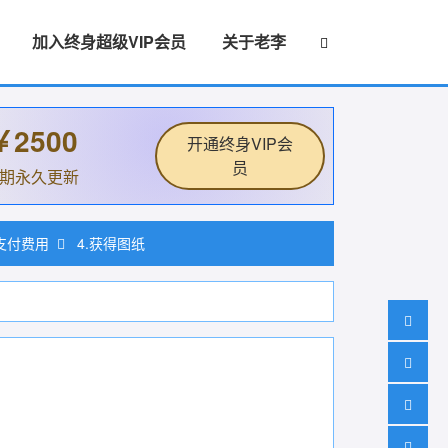
加入终身超级VIP会员
关于老李
￥2500
开通终身VIP会
员
后期永久更新
.支付费用
4.获得图纸