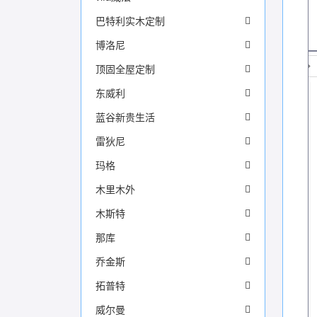
巴特利实木定制
博洛尼
顶固全屋定制
东威利
蓝谷新贵生活
雷狄尼
玛格
木里木外
木斯特
那库
乔金斯
拓普特
威尔曼