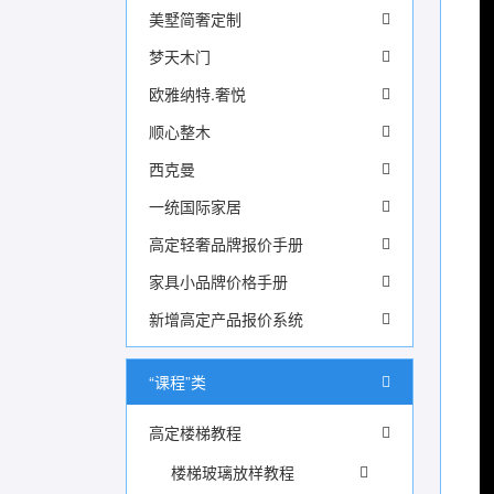
美墅简奢定制
梦天木门
欧雅纳特.奢悦
顺心整木
西克曼
一统国际家居
高定轻奢品牌报价手册
家具小品牌价格手册
新增高定产品报价系统
“课程”类
高定楼梯教程
楼梯玻璃放样教程