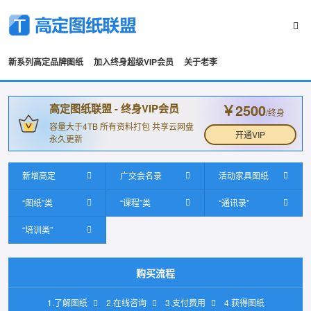
新系列高定品牌图纸
加入终身超级VIP会员
关于老李
￥2500
高定图纸联盟 - 终身VIP会员
/终身
容量大于4TB 所有资料打包 共享云网盘
开通VIP
永久更新
新增高定
广交会名录
活动家具图纸
“图纸”类
“课程”类
“通讯录”
“培训类”
购买流程
1.了解图纸
2.在线咨询
3.支付费用
4.获得图纸