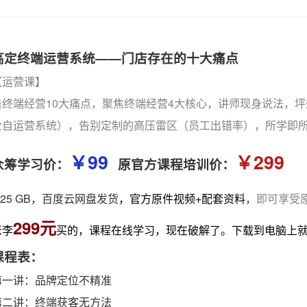
高定终端运营系统——门店存在的十大痛点
【运营课】
击终端经营10大痛点，聚焦终端经营4大核心，讲师现身说法，
业自运营系统），告别定制的高压雷区（员工出错率），所学即
￥99
￥299
众筹学习价：
原官方课程培训价：
.25 GB，百度云网盘发货
，
官方原件视频+配套资料
，
即可享受
299元
老李
买的，课程在线学习，现在破解了。下载到电脑上
课程表：
第一讲：品牌定位不精准
第二讲：终端获客无方法