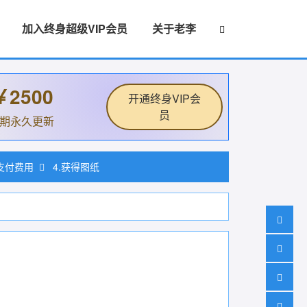
加入终身超级VIP会员
关于老李
￥2500
开通终身VIP会
员
后期永久更新
.支付费用
4.获得图纸