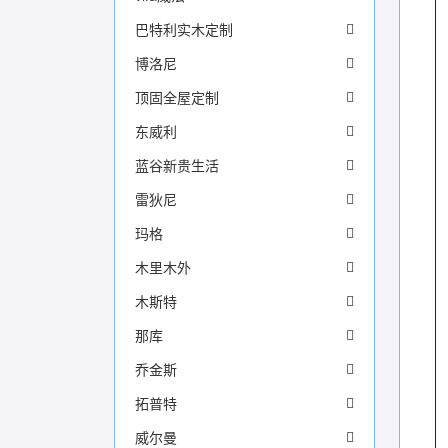
巴特利实木定制
博洛尼
顶固全屋定制
东威利
蓝谷新贵生活
雷狄尼
玛格
木里木外
木斯特
那库
乔金斯
拓普特
威尔曼