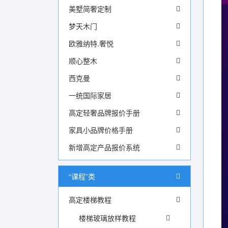
美墅简奢定制
梦天木门
欧雅纳特.奢悦
顺心整木
西克曼
一统国际家居
高定轻奢品牌报价手册
家具小品牌价格手册
新增高定产品报价系统
“课程”类
高定楼梯教程
楼梯玻璃放样教程