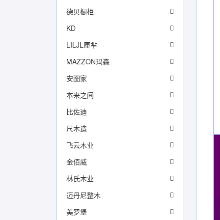
德贝橱柜
KD
LILJL厘芈
MAZZON玛森
安图家
本来之间
比佐迪
尺木造
飞云木业
金佰威
林氏木业
迈丹尼整木
美罗堡