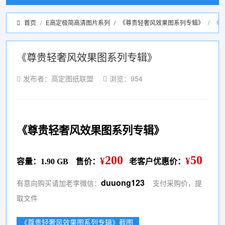
首页
E高定极简高清图片系列
/
《尊贵轻奢风效果图系列专辑》
《
《尊贵轻奢风效果图系列专辑》
发布者：高定图纸联盟
浏览：954
《尊贵轻奢风效果图系列专辑》
200
50
¥
¥
容量：1.90 GB
售价：
老客户优惠价：
duuong123
有意向购买请加老李微信：
支付采购价，提
取文件
《尊贵轻奢风效果图系列专辑》截图