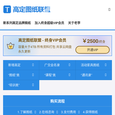
新系列高定品牌图纸
加入终身超级VIP会员
关于老李
￥2500
高定图纸联盟 - 终身VIP会员
/终身
容量大于4TB 所有资料打包 共享云网盘
开通VIP
永久更新
新增高定
广交会名录
活动家具图纸
“图纸”类
“课程”类
“通讯录”
“培训类”
购买流程
1.了解图纸
2.在线咨询
3.支付费用
4.获得图纸