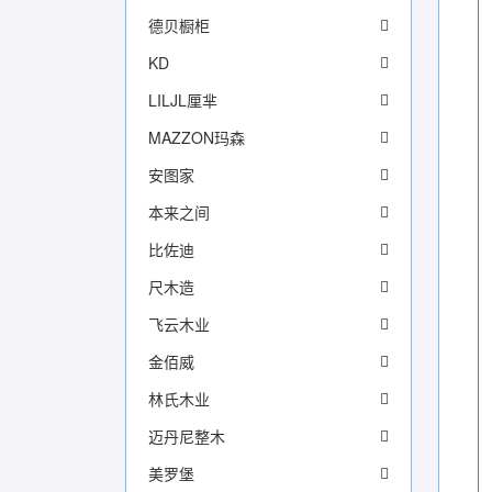
德贝橱柜
KD
LILJL厘芈
MAZZON玛森
安图家
本来之间
比佐迪
尺木造
飞云木业
金佰威
林氏木业
迈丹尼整木
美罗堡