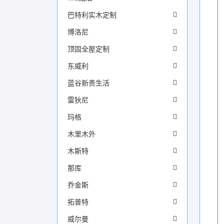
巴特利实木定制
博洛尼
顶固全屋定制
东威利
蓝谷新贵生活
雷狄尼
玛格
木里木外
木斯特
那库
乔金斯
拓普特
威尔曼