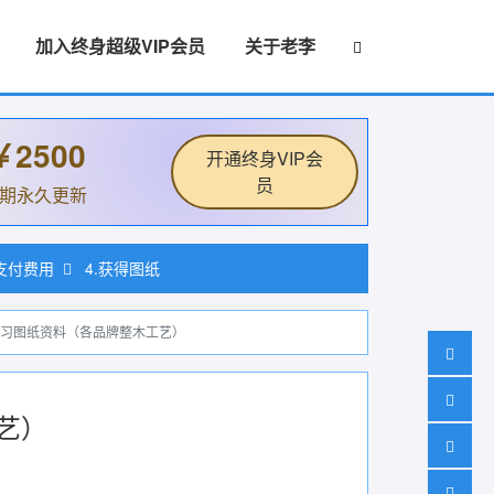
加入终身超级VIP会员
关于老李
￥2500
开通终身VIP会
员
后期永久更新
.支付费用
4.获得图纸
习图纸资料（各品牌整木工艺）
艺）