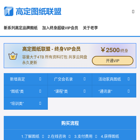
新系列高定品牌图纸
加入终身超级VIP会员
关于老李
￥2500
高定图纸联盟 - 终身VIP会员
/终身
容量大于4TB 所有资料打包 共享云网盘
开通VIP
永久更新
新增高定
广交会名录
活动家具图纸
“图纸”类
“课程”类
“通讯录”
“培训类”
购买流程
1.了解图纸
2.在线咨询
3.支付费用
4.获得图纸