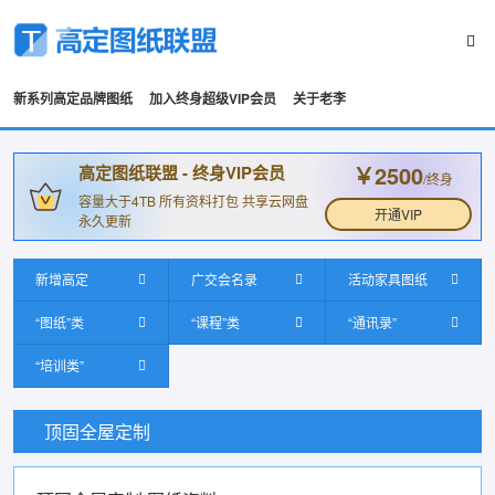
新系列高定品牌图纸
加入终身超级VIP会员
关于老李
￥2500
高定图纸联盟 - 终身VIP会员
/终身
容量大于4TB 所有资料打包 共享云网盘
开通VIP
永久更新
新增高定
广交会名录
活动家具图纸
“图纸”类
“课程”类
“通讯录”
“培训类”
顶固全屋定制