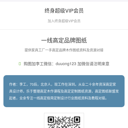
终身超级VIP会员
加入终身超级VIP会员
一线高定品牌图纸
提供家具工厂一手高定品牌木作图纸资料及资源对接
购图加李工微信：duuong123 加微信请注明来意
作者：李工，70后，北京人，现工作在深圳。从业二十余年资深高定家
具设计师，乐于整理高定木作课程及高定定制图纸资源，高定图纸联盟发
起者，业余专注一线高定极简定制设计行业图纸资料及教程对接。