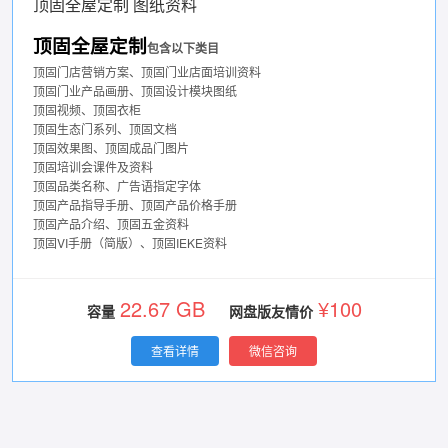
顶固全屋定制 图纸资料
顶固全屋定制
包含以下类目
顶固门店营销方案、顶固门业店面培训资料
顶固门业产品画册、顶固设计模块图纸
顶固视频、顶固衣柜
顶固生态门系列、顶固文档
顶固效果图、顶固成品门图片
顶固培训会课件及资料
顶固品类名称、广告语指定字体
顶固产品指导手册、顶固产品价格手册
顶固产品介绍、顶固五金资料
顶固VI手册（简版）、顶固IEKE资料
22.67 GB
¥100
容量
网盘版友情价
查看详情
微信咨询