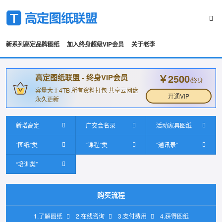
新系列高定品牌图纸
加入终身超级VIP会员
关于老李
￥2500
高定图纸联盟 - 终身VIP会员
/终身
容量大于4TB 所有资料打包 共享云网盘
开通VIP
永久更新
新增高定
广交会名录
活动家具图纸
“图纸”类
“课程”类
“通讯录”
“培训类”
购买流程
1.了解图纸
2.在线咨询
3.支付费用
4.获得图纸