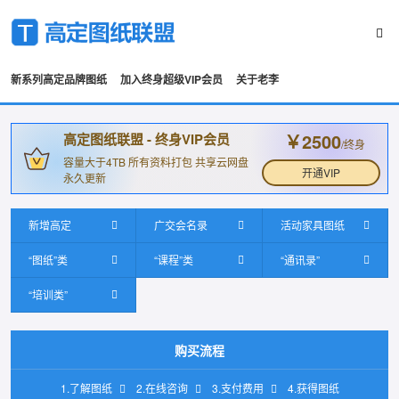
新系列高定品牌图纸
加入终身超级VIP会员
关于老李
￥2500
高定图纸联盟 - 终身VIP会员
/终身
容量大于4TB 所有资料打包 共享云网盘
开通VIP
永久更新
新增高定
广交会名录
活动家具图纸
“图纸”类
“课程”类
“通讯录”
“培训类”
购买流程
1.了解图纸
2.在线咨询
3.支付费用
4.获得图纸