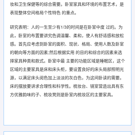
妆和卫生保健等的综合需要。卧室家具和环境的布置艺术，是
表现整体空间格局个性特色 的重点。
研究表明：人的一生至少有1/3的时间是在卧室中度 过的。为
此，卧室的布置要讲究色调温馨、柔和，使人有舒适感和放松
感。首先应考虑到卧室的面积、现状、格局、使用人数及卧室
的朝向等方面的因素;然后根据实用 的目的和综合的因素来选
择家具种类和款式。卧室中最 主要的功能区域是睡眠区，这个
区域的主要家具是床和床头柜，要设置良好的床头局部照明光
源，以满足床头阅色加上淡淡的灰白色，为这间卧读的需要。
床的摆放要讲求合理性和科学性。梳妆台、镜室营造出具有东
方优雅韵味的子、梳妆凳则是卧室内梳妆区的主要家具。