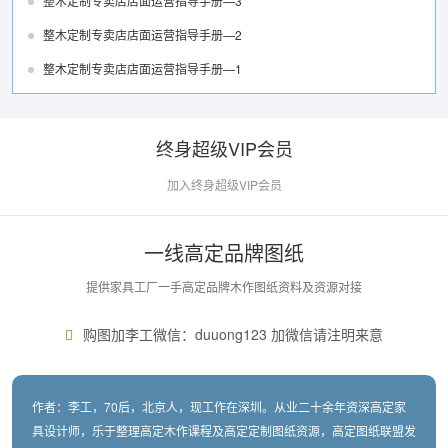
整木定制专卖店店面运营指导手册—3
整木定制专卖店店面运营指导手册—2
整木定制专卖店店面运营指导手册—1
终身超级VIP会员
加入终身超级VIP会员
一线高定品牌图纸
提供家具工厂一手高定品牌木作图纸资料及资源对接
购图加李工微信：duuong123 加微信请注明来意
作者：李工，70后，北京人，现工作在深圳。从业二十余年资深高定家
具设计师，乐于整理高定木作课程及高定定制图纸资源，高定图纸联盟发