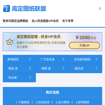
新系列高定品牌图纸
加入终身超级VIP会员
关于老李
￥2500
高定图纸联盟 - 终身VIP会员
/终身
容量大于4TB 所有资料打包 共享云网盘
开通VIP
永久更新
新增高定
广交会名录
活动家具图纸
“图纸”类
“课程”类
“通讯录”
“培训类”
购买流程
1.了解图纸
2.在线咨询
3.支付费用
4.获得图纸