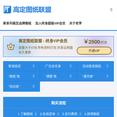
新系列高定品牌图纸
加入终身超级VIP会员
关于老李
￥2500
高定图纸联盟 - 终身VIP会员
/终身
容量大于4TB 所有资料打包 共享云网盘
开通VIP
永久更新
新增高定
广交会名录
活动家具图纸
“图纸”类
“课程”类
“通讯录”
“培训类”
购买流程
1.了解图纸
2.在线咨询
3.支付费用
4.获得图纸