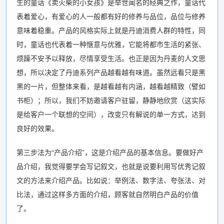
生的童话《卖火柴的小女孩》是举世闻名的经典之作，童话代
表着爱心，有爱心的人一般都有好的修养与品位，品位与修养
意味着稳重。产品的风格实际上就是丹迪消费人群的特性，同
时，童话也代表着一种惬意与优雅，它能将都市生活的紧张、
烦躁不安予以释放，尽情享受生活。也正是因为丹麦的人文思
想，所以决定了丹迪系列产品越看越有味道。虽然远看只是黑
黑的一片，但整体来看，是越看越有内涵，越看越精致（譬如
书柜）；所以，我们不妨邀请客户驻留，静静地欣赏（这实际
是给客户一个联想的空间），改变只有解说的单一方式，达到
良好的效果。
第三步法为“产品介绍”，这是介绍产品的基本信息。要做好产
品介绍，我觉得要学会写记叙文，也就是说要利用写优秀记叙
文的方法来介绍产品。比如说：举例法、数字法、夸张法、对
比法，通过这样多方面的介绍，顾客就自然明白产品的价值
了。