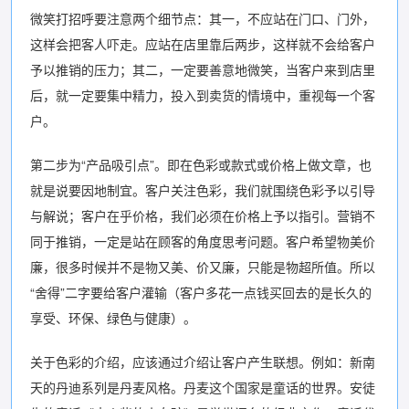
微笑打招呼要注意两个细节点：其一，不应站在门口、门外，
这样会把客人吓走。应站在店里靠后两步，这样就不会给客户
予以推销的压力；其二，一定要善意地微笑，当客户来到店里
后，就一定要集中精力，投入到卖货的情境中，重视每一个客
户。
第二步为“产品吸引点”。即在色彩或款式或价格上做文章，也
就是说要因地制宜。客户关注色彩，我们就围绕色彩予以引导
与解说；客户在乎价格，我们必须在价格上予以指引。营销不
同于推销，一定是站在顾客的角度思考问题。客户希望物美价
廉，很多时候并不是物又美、价又廉，只能是物超所值。所以
“舍得”二字要给客户灌输（客户多花一点钱买回去的是长久的
享受、环保、绿色与健康）。
关于色彩的介绍，应该通过介绍让客户产生联想。例如：新南
天的丹迪系列是丹麦风格。丹麦这个国家是童话的世界。安徒