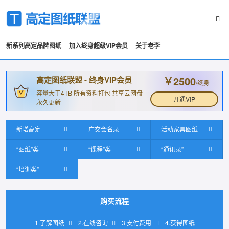
新系列高定品牌图纸
加入终身超级VIP会员
关于老李
￥2500
高定图纸联盟 - 终身VIP会员
/终身
容量大于4TB 所有资料打包 共享云网盘
开通VIP
永久更新
新增高定
广交会名录
活动家具图纸
“图纸”类
“课程”类
“通讯录”
“培训类”
购买流程
1.了解图纸
2.在线咨询
3.支付费用
4.获得图纸