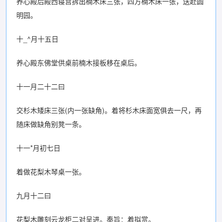
养心殿后殿西寝宫拆出楠木床三张，四方楠木床一张，送赴圆
明园。
十_^月十五日
养心殿东佛堂供桌前楠木接板移在桌后。
十一月二十二曰
交杉木矮床三张(内一张缺角)。着将杉木床面宽俱去一尺，再
随床做缺角别凳一条。
十一*月初七日
着做花梨木琴桌一张。
九月十二曰
花梨木雕刻云龙柜二对呈进。奉旨：着拟赏。