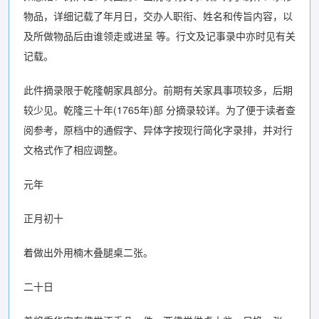
物品，详细记载了年月日，交办人职衔、姓名和传旨内容，以
及所做物品后由谁领走或进呈 等。行文及记事录中亦时见有关
记载。
此件摘录限于乾隆朝家具部分。前期有关家具事项较多，后期
较少见。乾隆三十年(1765年)部 分摘录较详。为了便于读者查
阅参考，原档中的通假字、异体字按现行简化字录排，并对行
文格式作了相应调整。
元年
正月初十
着做出外用楠木叠腿桌二张。
二十日