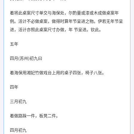
着将此桌案尺寸单交与海保处，尔酌量或漆或木成做桌案年
例。活计不必做桌案，做得时算年节呈进之物。伊若无年节呈
进，活计亦照此桌案尺寸办做，年 节呈进。钦此。
五年
四月(苏州)初九曰
着海保用湘妃竹做戏台上用的桌子四张，椅子八张。
四年
三月初九
着做路跺一件，板凳二件。
四月初九