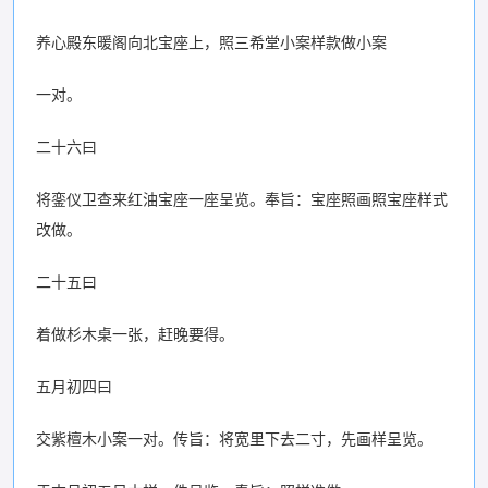
养心殿东暖阁向北宝座上，照三希堂小案样款做小案
一对。
二十六曰
将銮仪卫查来红油宝座一座呈览。奉旨：宝座照画照宝座样式
改做。
二十五曰
着做杉木桌一张，赶晚要得。
五月初四曰
交紫檀木小案一对。传旨：将宽里下去二寸，先画样呈览。