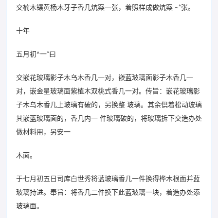
交楠木镶黄杨木牙子香几炕案一张，着照样成做炕案 ~*张。
十年
五月初^一*曰
交嵌花玻璃影子木乌木香几一对，嵌蓝玻璃面影子木香几一
对，嵌金星玻璃面紫植木双桃式香几一对。传旨：嵌花玻璃影
子木乌木香几上玻璃有破的，另换整 玻璃。其余倶着松动玻璃
其嵌蓝玻璃面的，香几内一 件玻璃破的，将玻璃拆下交造办处
做材料用，另安一
木面。
于七月初五日司库白世秀将蓝玻璃香几一件换得桦木根面并蓝
玻璃持进。奉旨：将香几二件换下此蓝玻璃一块，着造办处添
玻璃面。