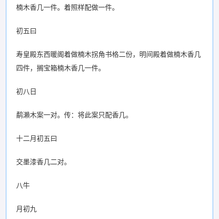
楠木香几一件。着照样配做一件。
初五曰
寿皇殿东西暖阁着做楠木拐角书格二份，明间殿着做楠木香几
四件，搁宝箱楠木香几一件。
初八日
鹬瀨木案一对。传：将此案只配香几。
十二月初五曰
交墨漆香几二对。
八牛
月初九