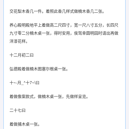
交花梨木香几一件。着照此香几样式做楠木香几二张。
养心殿明殿地平上着做高二尺四寸，宽一尺八寸五分，长四尺
九寸零二分楠木桌一张，得时安用，俟驾幸圆明园时请出再做
洋漆花样。
十二月初二曰
弘德殿着做楠木图塞尔根桌一张。
十~-月_^十7~\曰
着做像案款式，做楠木桌一张，先做样呈览。
二十七曰
着做捕木桌一张。