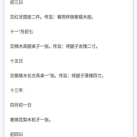
初三曰
交红牙圆座二件。传旨：着照样做紫檀木座。
十一*月初七
交楠木高腿桌子一张。传旨：将腿子去矮二寸。
十五日
交紫植木长方高桌一*张。传旨：将腿子落矮四寸。
十三年
四月初一日
着做花梨木杌子一张。
初四曰