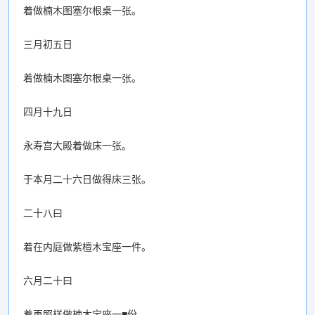
着做楠木图塞尔根桌一张。
三月初五日
着做楠木图塞尔根桌一张。
四月十九日
永寿宫大殿着做床一张。
于本月二十六日做得床三张。
二十八曰
着在内庭做紫檀木宝座一件。
六月二十曰
着再照样做楠木宝座一■份。