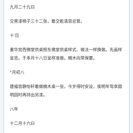
九月二十九曰
交黑漆椅子三十二张，着交乾清宫总管。
十'日
重华宫西佛堂供桌照东佛堂供桌样式、做法一样换做。先画样
呈览。于本月十八日呈样准做。楠木向常保要。
^月初八
建福宫静怡轩着做楠木桌一张，今岁得时安设，俟明年驾幸圆
明园时再持出另漆。
八年
十二月十六曰