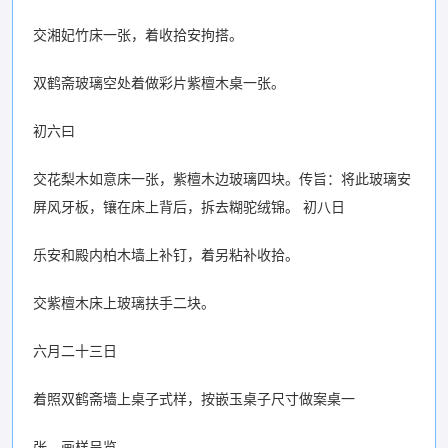
交湘妃竹床一张，着收拾安拘搭。
双鹤斋玻璃空处着做彩片紫檀木桌一张。
初六曰
交花梨木如意床一张，紫檀木边玻璃四块。传旨：将此玻璃安
屏风牙板，镶在床上背后，拆去糊驼绒锦。 初八日
乐安和殿内柏木墙上补钉，着另粘补收拾。
交紫檀木床上玻璃扶手二块。
六月二十三日
着照双鹤斋墙上桌子式样，按嵌玉桌子尺寸做案桌一
张，画样呈览。