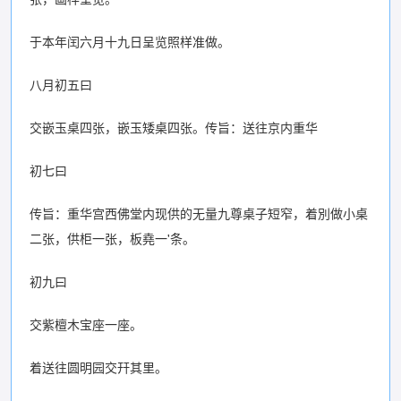
于本年闰六月十九日呈览照样准做。
八月初五曰
交嵌玉桌四张，嵌玉矮桌四张。传旨：送往京内重华
初七曰
传旨：重华宫西佛堂内现供的无量九尊桌子短窄，着別做小桌
二张，供柜一张，板堯一'条。
初九曰
交紫檀木宝座一座。
着送往圆明园交幵其里。