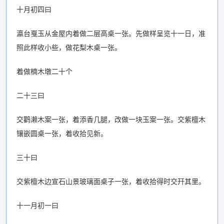
十月初四曰
瀛台戛玉从金屋内着做二层高桌一张。先做样呈览十一日，准
照此样收小些，做花梨木桌一张。
着做楠木墩二十个
二十三曰
交鹳濑木案一张，着添香几腿，改做一块玉案一张。交紫檀木
镶嵌圆桌一张，着收拾见新。
三十曰
交紫檀木边宣石山景玻璃面桌子一张，着收拾得时交幵其里。
十一月初一曰