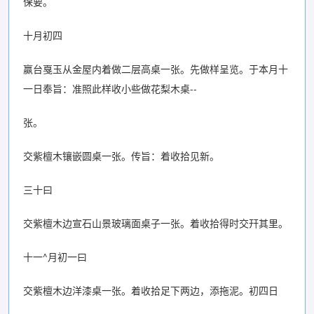
保要。
十月初四
赢台戛玉从金屋内着做二层高桌一张。先做样呈览。于本月十
一日奉旨：准照此样收小些做花梨木桌--
张。
交紫檀木镶嵌圆桌一张。传旨：着收拾见新。
三十曰
交紫檀木边宣石山景玻璃面桌子一张。着收拾得时交幵其里。
十一^月初一曰
交紫檀木边洋漆桌一张。着收拾足下两边，添拖泥。初四日