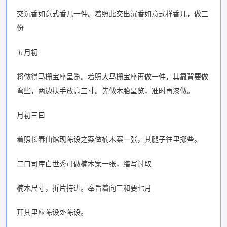
交沉香如意式香几一件。着照此交出沉香如意式样香几，做三
份
五月初
将做得马栅宝座呈览。着照大马栅宝座再做一件，其靠背要做
弯些，两边扶手放高三寸。先做木胎呈览，准时再漆做。
月初三曰
着照长春仙馆现陈设之案做楠木案一张，其腿子往里挪些。
二曰司库白世秀可做楠木案一张，缮写讨取
楠木尺寸，折片持进。奉旨着向三和要七月
幵其里应陈设处陈设。