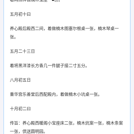
五月初十曰
养心殿后殿西二间，着做楠木图塞尔根桌一张，楠木琴桌一
张。
五月二十三日
着将黑洋漆长方香几一件腿子接二寸五分。
八月初五日
重华宫乐善堂后西配殿内，着做楠木小坑桌一张。
十月初二曰
传旨：养心殿西暖阁小宝座床二张，楠木炕案一张，楠木条案
一张，倶送圆明园。