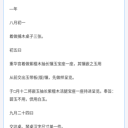
—年
八月初一
着做捕木桌子三张。
初五曰
重华宫着做紫檀木抽长镶玉宝座一座，其镶嵌之玉用
从前交出玉带板(版)镶，先做样呈览。
于□月十二将嵌玉抽长紫檀木活腿宝座一座持进呈览。奉旨：
碧玉不用，倶用白玉。
九月二十四曰
交坑桌、琴桌汉字尺寸单一件。