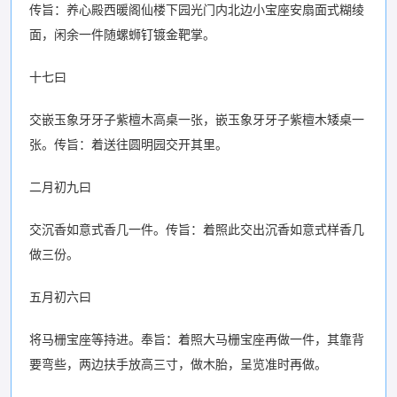
传旨：养心殿西暖阁仙楼下园光门内北边小宝座安扇面式糊绫
面，闲余一件随螺蛳钉镀金靶掌。
十七曰
交嵌玉象牙牙子紫檀木高桌一张，嵌玉象牙牙子紫檀木矮桌一
张。传旨：着送往圆明园交开其里。
二月初九曰
交沉香如意式香几一件。传旨：着照此交出沉香如意式样香几
做三份。
五月初六曰
将马栅宝座等持进。奉旨：着照大马栅宝座再做一件，其靠背
要弯些，两边扶手放高三寸，做木胎，呈览准时再做。