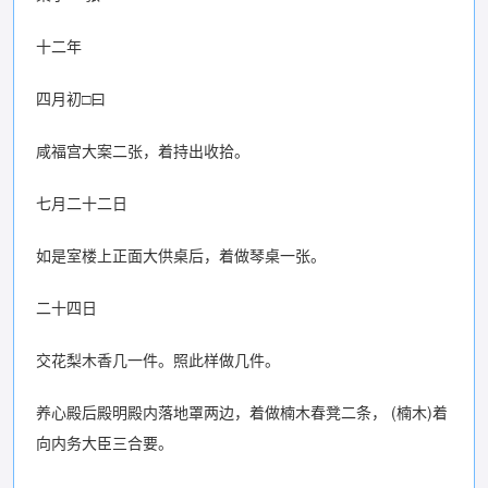
十二年
四月初□曰
咸福宫大案二张，着持出收拾。
七月二十二日
如是室楼上正面大供桌后，着做琴桌一张。
二十四日
交花梨木香几一件。照此样做几件。
养心殿后殿明殿内落地罩两边，着做楠木春凳二条， (楠木)着
向内务大臣三合要。