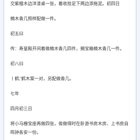
交紫檀木边洋漆桌一张，着收拾足下两边添拖泥。初四日
楠木香几照样配做一件。
初五曰
传：寿皇殿开间着做楠木香几四件，搁宝箱楠木香几一件。
初八曰
丨鹤;'鹤木案一对，另配做香几。
七年
四月初三日
将小马栅宝座再做四张，俟做得时在卧游书房木房、上书房自
鸣钟各安一份。