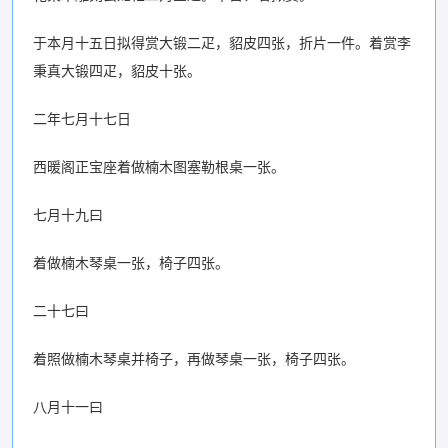
于本月十五日拟得赏大锻二疋，貂皮四张，折片一件。着赏李
秉真大锻四疋，貂皮十张。
二年七月十七日
西暖阁正宝座着做楠木图塞勒根桌一张。
七月十九曰
着做楠木琴桌一张，椅子四张。
二十七曰
着照做楠木琴桌并椅子，再做琴桌一张，椅子四张。
八月十一曰