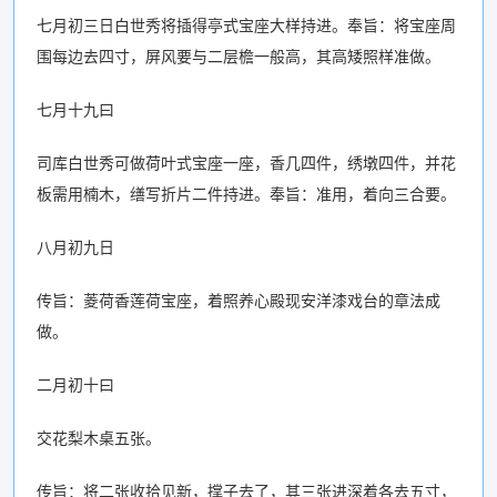
七月初三日白世秀将插得亭式宝座大样持进。奉旨：将宝座周
围每边去四寸，屏风要与二层檐一般高，其高矮照样准做。
七月十九曰
司库白世秀可做荷叶式宝座一座，香几四件，绣墩四件，并花
板需用楠木，缮写折片二件持进。奉旨：准用，着向三合要。
八月初九日
传旨：菱荷香莲荷宝座，着照养心殿现安洋漆戏台的章法成
做。
二月初十曰
交花梨木桌五张。
传旨：将二张收拾见新，撑子去了，其三张进深着各去五寸，