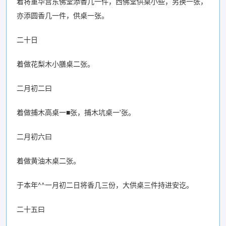
着将重华宫东佛堂添香几一件，西佛堂供桌小些，另换一张，
亦添圆香几一件，供桌一张。
二十日
着做花梨木小膳桌二张。
二月初二曰
着做捕木高桌一■张，捕木坑桌一'张。
二月初六曰
着做黄油木桌二张。
于本年^^一月初二日将香几三份，大供桌三件持进安讫。
二十五曰