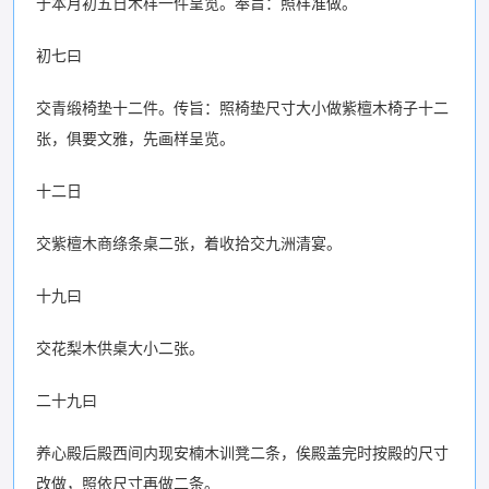
于本月初五日木样一件呈览。奉旨：照样准做。
初七曰
交青缎椅垫十二件。传旨：照椅垫尺寸大小做紫檀木椅子十二
张，俱要文雅，先画样呈览。
十二日
交紫檀木商绦条桌二张，着收拾交九洲清宴。
十九曰
交花梨木供桌大小二张。
二十九曰
养心殿后殿西间内现安楠木训凳二条，俟殿盖完时按殿的尺寸
改做，照依尺寸再做二条。