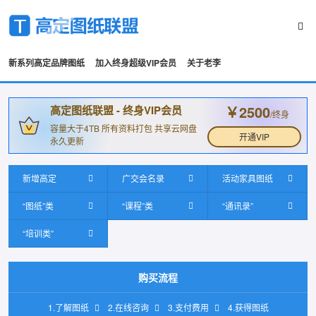
新系列高定品牌图纸
加入终身超级VIP会员
关于老李
￥2500
高定图纸联盟 - 终身VIP会员
/终身
容量大于4TB 所有资料打包 共享云网盘
开通VIP
永久更新
新增高定
广交会名录
活动家具图纸
“图纸”类
“课程”类
“通讯录”
“培训类”
购买流程
1.了解图纸
2.在线咨询
3.支付费用
4.获得图纸