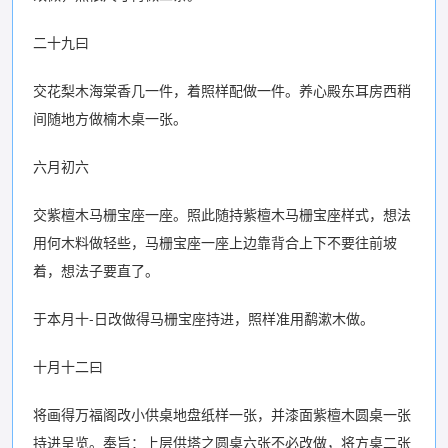
二十九曰
交花梨木海棠香几一件，着照样配做一件。养心殿东耳房西稍
间随地方做楠木桌一张。
六月初六
交紫檀木马栅宝座一座。照此随持紫檀木马栅宝座样式，想法
用何木料做轻些，马栅宝座一座上边靠背合上下不要往前坡
着，想法子要直了。
于本月十-日改做得马栅宝座持进，照样准用鹬漱木做。
十月十二曰
将画得万福阁改小供桌地盘纸样一张，并漆面紫檀木圆桌一张
持进呈览。奉旨：上层供塔之圆桌六张不必改做，将方桌二张