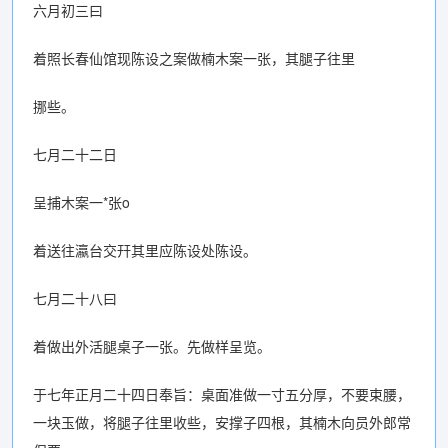
六月初三曰
着照长春仙馆现陈设之案做楠木案一张，其腿子往里
挪些。
七月二十二日
呈捕木案一*张o
着送往瀛台交幵其里应陈设处陈设。
七月二十八曰
着做出外活腿桌子一张。先做样呈览。
于七年正月二十四日奉旨：桌面准做一寸五分厚，不要束腰，
一块玉做，将腿子往里收些，安撑子四根，其楠木向员外郎常