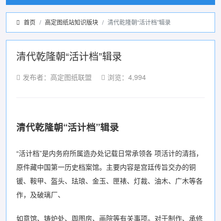
首页
高定图纸站知识版块
清代乾隆朝“活计档”辑录
清代乾隆朝“活计档”辑录
发布者：高定图纸联盟
浏览：4,994
清代乾隆朝“活计档”辑录
“活计档”是内务府所属造办处记载日常承领各 项活计的清挡，
原件藏中国第一历史档案馆。主要内容是宫廷传旨交办的铜
锾、鞍甲、盔头、珐琅、金玉、匣裱、灯裁、油木、广木等各
作，及破璃厂、
如意馆、铸炉处、舆图房、画院等有关事项。对于制作、承修