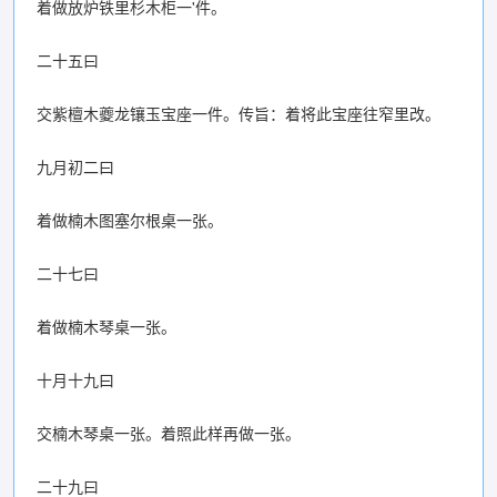
着做放炉铁里杉木柜一'件。
二十五曰
交紫檀木夔龙镶玉宝座一件。传旨：着将此宝座往窄里改。
九月初二曰
着做楠木图塞尔根桌一张。
二十七曰
着做楠木琴桌一张。
十月十九曰
交楠木琴桌一张。着照此样再做一张。
二十九曰