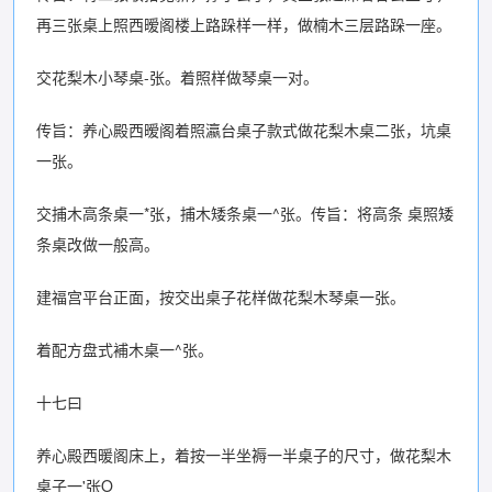
再三张桌上照西暧阁楼上路跺样一样，做楠木三层路跺一座。
交花梨木小琴桌-张。着照样做琴桌一对。
传旨：养心殿西暧阁着照瀛台桌子款式做花梨木桌二张，坑桌
一张。
交捕木高条桌一*张，捕木矮条桌一^张。传旨：将高条 桌照矮
条桌改做一般高。
建福宫平台正面，按交出桌子花样做花梨木琴桌一张。
着配方盘式補木桌一^张。
十七曰
养心殿西暖阁床上，着按一半坐褥一半桌子的尺寸，做花梨木
桌子一'张O