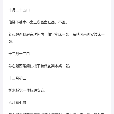
十月二十五曰
仙楼下楠木小案上所画鱼缸画，不画。
养心殿西耳房东次间内，做宝座床一张，东稍间南面安矮床一
张。
十二月十三曰
养心殿西暧阁仙楼下着做花梨木桌一张。
十二月初三
杉木板覚一件持进安讫。
六月初七曰