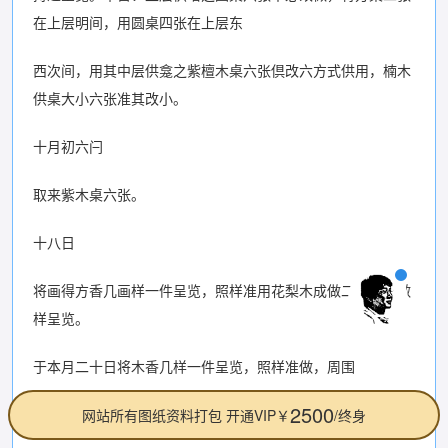
在上层明间，用圆桌四张在上层东
西次间，用其中层供龛之紫檀木桌六张倶改六方式供用，楠木
供桌大小六张准其改小。
十月初六闩
取来紫木桌六张。
十八日
将画得方香几画样一件呈览，照样准用花梨木成做二件，再做
样呈览。
于本月二十日将木香几样一件呈览，照样准做，周围
2500
去二分。
网站所有图纸资料打包 开通VIP￥
/终身