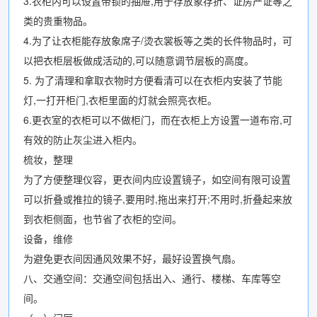
3.衣柜内可以设置带锁的抽屉,用于存放象存折、证房产证等之
类的贵重物品。
4.为了让衣柜能存放象席子/烫衣裳板等之类的长件物品时，可
以把衣柜层板做成活动的,可以随意调节层板的高度。
5. 为了清理和拿取衣物时方便看清可以在衣柜内安装了节能
灯,一打开柜门,衣柜里面的灯就会照亮衣柜。
6.更衣室的衣柜可以不做柜门，而在衣柜上方设置一道布帘,可
有效的防止灰尘进入柜内。
梳妆，整理
为了方便整理仪容，更衣间内应设置镜子，如空间有限可设置
可以折叠或推拉的镜子,要用时,拖出来打开;不用时,折叠起来放
到衣柜侧面，也节省了衣柜的空间。
设备，维修
为避免更衣间因通风效果不好，最好设置换气扇。
八、交通空间：交通空间包括出入、通行、楼梯、车库等空
间。