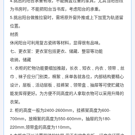
4.挑出的阳台承重有限，不能搁置过重的家具，尤其当阳台改
为书房时，不能把阳台当书库，考虑阳台的承重。
5.挑出阳台做推拉窗时，需将原外窗外推或上下加宽为轨道留
位置。
材质
休闲阳台可利用复古瓷砖等材料，显得很有品味。
七、更衣室：更衣室包括更衣、储藏、整容等功能
收纳，储藏
1. 衣柜的贮物功能要细加推敲，长衣﹑短衣﹑内衣﹑领带﹑丝
巾﹑袜子应分门别类，棉絮﹑床单各就各位，内部结构要精心
设计，层板﹑活动层板﹑挂裤架﹑领带盒﹑抽屉等可使贮藏功
能发挥得更好。为方便不同高度的人拿取衣物可以采用升降的
衣架。
2. 柜的高度一般为2400-2600mm，挂裤架高度为600-
700mm，放棉絮的高度为550-600mm，抽屉的为180-
220mm,领带盒的高度为110mm。