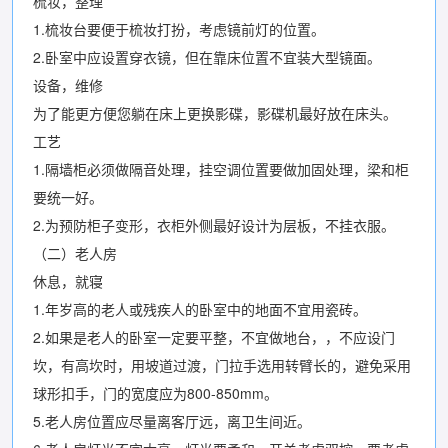
梳妆，整理
1.梳妆台要便于梳妆打扮，考虑镜前灯的位置。
2.卧室中应设置穿衣镜，但在靠床位置不宜装大型镜面。
设备，维修
为了能更方便您躺在床上更换影碟，影碟机最好放在床头。
工艺
1.隔墙柜必须做隔音处理，挂空调位置要做加固处理，梁和柜
要统一好。
2.为预防柜子变形，衣柜外侧最好设计为层板，不挂衣服。
（二）老人房
休息，就寝
1.年岁高的老人或残疾人的卧室中的地面不宜用瓷砖。
2.如果是老人的卧室一定要平整，不宜做地台，，不应设门
坎，有高坎时，用坡道过渡，门拉手选用转臂长的，避免采用
球形扣手，门的宽度应为800-850mm。
5.老人房位置应尽量离客厅远，离卫生间近。