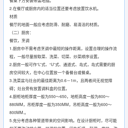
餐桌下方安装带盖地插。
2.在餐厅或厨房内的适当位置还要考虑放置饮水机。
材质
餐厅的地面一般应考虑防滑、耐磨、易清洁的材质。
（二）厨房：
餐饮，烹调
1.厨房中不需考虑烹调中最短的操作距离，设置合理的操作流
程，一般尽量按取菜、洗菜、切菜、炒菜顺序设置。
2.厨房一般可作“L”式、“U”式、通道式、岛式，岛式需要的厨
房空间较大，在中心位置放一个备餐台或餐桌。
3.洗菜盆与灶台的最佳距离为0.6－1m，且两者间无视觉障
碍；灶台旁有放置调料盒的位置。
4.厨柜地柜厚度一般为550～650，地柜高度一般为800～
880MM，吊柜厚度一般为350MM，吊柜高度一般为600～
800MM.。
5.充分考虑各种管道带来的空间影响。在设计厨柜时，尽可能