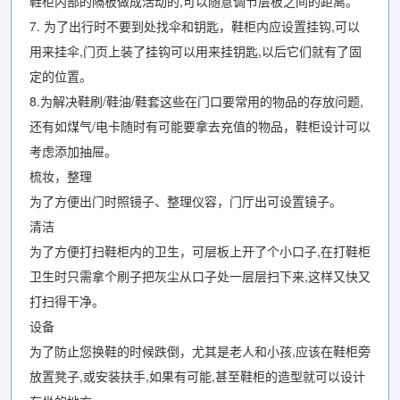
鞋柜内部的隔板做成活动的,可以随意调节层板之间的距离。
7. 为了出行时不要到处找伞和钥匙，鞋柜内应设置挂钩,可以
用来挂伞,门页上装了挂钩可以用来挂钥匙,以后它们就有了固
定的位置。
8.为解决鞋刷/鞋油/鞋套这些在门口要常用的物品的存放问题,
还有如煤气/电卡随时有可能要拿去充值的物品，鞋柜设计可以
考虑添加抽屉。
梳妆，整理
为了方便出门时照镜子、整理仪容，门厅出可设置镜子。
清洁
为了方便打扫鞋柜内的卫生，可层板上开了个小口子,在打鞋柜
卫生时只需拿个刷子把灰尘从口子处一层层扫下来,这样又快又
打扫得干净。
设备
为了防止您换鞋的时候跌倒，尤其是老人和小孩,应该在鞋柜旁
放置凳子,或安装扶手,如果有可能,甚至鞋柜的造型就可以设计