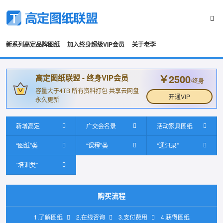
新系列高定品牌图纸
加入终身超级VIP会员
关于老李
￥2500
高定图纸联盟 - 终身VIP会员
/终身
容量大于4TB 所有资料打包 共享云网盘
开通VIP
永久更新
新增高定
广交会名录
活动家具图纸
“图纸”类
“课程”类
“通讯录”
“培训类”
购买流程
1.了解图纸
2.在线咨询
3.支付费用
4.获得图纸