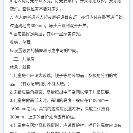
6.老人房灯光不宜太亮，灯光要柔和，开关考虑双控，要考虑
夜灯。空调位置不要对床头。
7. 老人房考虑老人起夜最好设置夜灯，夜灯应装在卧室进门处
过道离地高300mm，床头应设制双开开关。
8.窗帘最好是两层，其中一层厚实遮光。
收纳，储藏
应设置必要的抽屉和考虑书写的空间。
（三）儿童房
休息，就寝
1.儿童房不应设大玻璃，镜子等易碎物品，及棱角分明的物
品。（有双层床则灯不能太矮。）
2.床铺应靠角靠窗，尽量腾出中间空间以便于儿童玩耍。
3.儿童房做高低床时，高铺的高度一般应在1400mm－
1600mm之间，高铺的边缘应设置栏杆，高度至少应有
300mm，上床的台阶处也应有护栏。
4.儿童房有落地窗和飘窗时，应设置护栏，栏杆的高度应该有