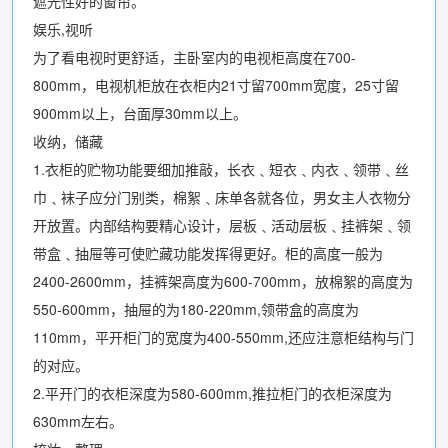
遮光性好的窗帘。
娱乐,视听
为了看电视时更舒适，主卧室内的电视柜高度在700-
800mm，电视机柜放在衣柜内21寸留700mm宽度，25寸留
900mm以上，台面厚30mm以上。
收纳，储藏
1.衣柜的贮物功能要细加推敲，长衣﹑短衣﹑内衣﹑领带﹑丝
巾﹑袜子应分门别类，棉絮﹑床单各就各位，男女主人衣物分
开放置。内部结构要精心设计，层板﹑活动层板﹑挂裤架﹑领
带盒﹑抽屉等可使贮藏功能发挥得更好。柜的高度一般为
2400-2600mm，挂裤架高度为600-700mm，放棉絮的高度为
550-600mm，抽屉的为180-220mm,领带盒的高度为
110mm，平开柜门的宽度为400-550mm,还应注意柜结构与门
的对应。
2.平开门的衣柜深度为580-600mm,推拉柜门的衣柜深度为
630mm左右。