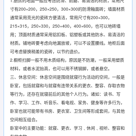
1.厨房的地面一般应考虑防滑、耐磨、易清洁的材质，常用尺
寸有200×200，250×250，300×300的防滑釉面砖；墙面材质
通常采用亮光的瓷砖方便清洁，常用尺寸有200×300，
215×315，250×330，250×400，400×600，也可以地砖墙
用；顶面材质通常采用铝扣板、铝塑板或其他防水、易清洁的
材质。铺地砖要考虑向地漏放坡，可以不设置腰线。地柜后面
可考虑替换稍差的瓷砖，以节约造价。
2.橱柜扫脚一般不用木质结构，原因是不防潮，一般采用塑质
材料，或者水泥抬高，也可以用不锈钢脚，或者悬空。
三、休息空间：休息空间是围绕就寝行为活动的空间，一般是
卧室，包括就寝和与就寝有连带关系的更衣、整容、存取衣物
等行为，还存在就寝前后的其他个人行为。诸如：读书、写
作、学习、工作、听音乐、看电视、家务、健身等许多行为，
卧室也就可能带有书房、更衣室、卫生间等形成套间，与其他
空间相互组合。
卧室中的主要功能：就寝、更衣、学习﹑休闲﹑视听、整容和