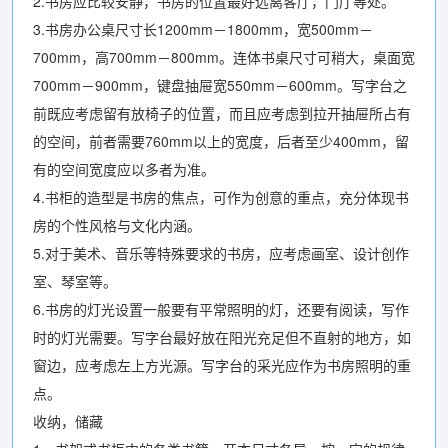
2.书房应比较安静，书房的位置最好远离客厅，门厅等处。
3.书房办公桌尺寸长1200mm－1800mm，宽500mm－
700mm，高700mm－800mm。连体书桌尺寸可稍大，桌面宽
700mm－900mm，键盘抽屉宽550mm－600mm。写字台之
前既应考虑留有放椅子的位置，而且应考虑到拉开抽屉所占有
的空间，前者需要760mm以上的宽度，后者至少400mm，留
有的空间宽度应以多者为准。
4.书柜的造型是书房的焦点，可作为创意的重点，充分体现书
房的个性风格与文化内涵。
5.对于美术、音乐等特殊要求的书房，应考虑画室、设计创作
室、琴室等。
6.书房的灯光设置一般要有平常照明的灯，还要有阅读，写作
时的灯光需要。写字台最好放在阳光充足但不直射的地方，如
窗边，应考虑左上方光源。写字台的采光应作为书房照明的重
点。
收纳，储藏