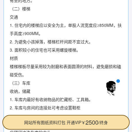
有坐的地方。
（二）楼梯
交通
1. 住宅内的楼梯应以安全为主，单股人流宽度应≥850MM，扶
手高度≥900MM。
2. 为避免小孩掉落，楼梯栏杆间距不宜过大。
3. 面积较小的住宅也可采用螺旋楼梯。
材质
楼梯梯板尽量采用较为耐磨和表面圆滑的材料，避免磨损和磕
碰受伤。
（三）车库
收纳，储藏
1. 车库内最好有收纳物品的贮藏柜、工具箱。
2. 车库与房间的连接处可考虑设置鞋柜
。
2500
网站所有图纸资料打包 开通VIP￥
/终身
清洁，洗涤