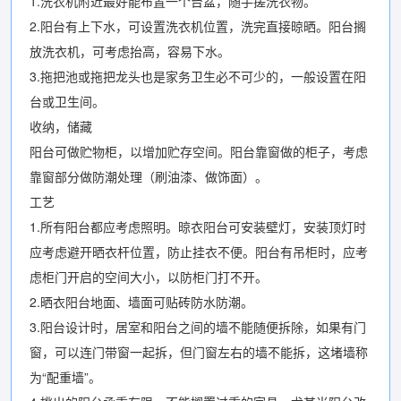
1.洗衣机附近最好能布置一个台盆，随手搓洗衣物。
2.阳台有上下水，可设置洗衣机位置，洗完直接晾晒。阳台搁
放洗衣机，可考虑抬高，容易下水。
3.拖把池或拖把龙头也是家务卫生必不可少的，一般设置在阳
台或卫生间。
收纳，储藏
阳台可做贮物柜，以增加贮存空间。阳台靠窗做的柜子，考虑
靠窗部分做防潮处理（刷油漆、做饰面）。
工艺
1.所有阳台都应考虑照明。晾衣阳台可安装壁灯，安装顶灯时
应考虑避开晒衣杆位置，防止挂衣不便。阳台有吊柜时，应考
虑柜门开启的空间大小，以防柜门打不开。
2.晒衣阳台地面、墙面可贴砖防水防潮。
3.阳台设计时，居室和阳台之间的墙不能随便拆除，如果有门
窗，可以连门带窗一起拆，但门窗左右的墙不能拆，这堵墙称
为“配重墙”。