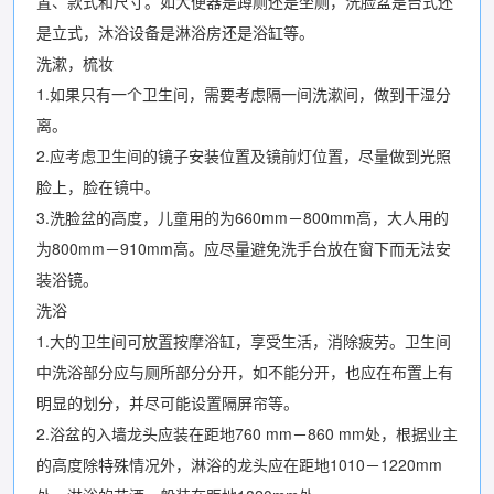
置、款式和尺寸。如大便器是蹲厕还是坐厕，洗脸盆是台式还
是立式，沐浴设备是淋浴房还是浴缸等。
洗漱，梳妆
1.如果只有一个卫生间，需要考虑隔一间洗漱间，做到干湿分
离。
2.应考虑卫生间的镜子安装位置及镜前灯位置，尽量做到光照
脸上，脸在镜中。
3.洗脸盆的高度，儿童用的为660mm－800mm高，大人用的
为800mm－910mm高。应尽量避免洗手台放在窗下而无法安
装浴镜。
洗浴
1.大的卫生间可放置按摩浴缸，享受生活，消除疲劳。卫生间
中洗浴部分应与厕所部分分开，如不能分开，也应在布置上有
明显的划分，并尽可能设置隔屏帘等。
2.浴盆的入墙龙头应装在距地760 mm－860 mm处，根据业主
的高度除特殊情况外，淋浴的龙头应在距地1010－1220mm