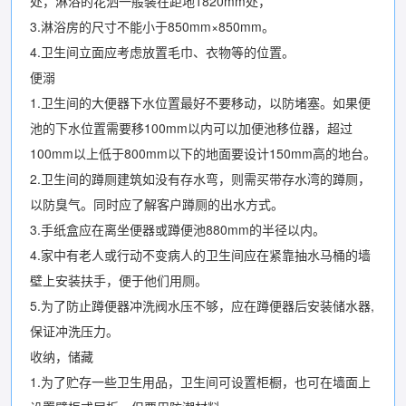
处，淋浴的花洒一般装在距地1820mm处，
3.淋浴房的尺寸不能小于850mm×850mm。
4.卫生间立面应考虑放置毛巾、衣物等的位置。
便溺
1.卫生间的大便器下水位置最好不要移动，以防堵塞。如果便
池的下水位置需要移100mm以内可以加便池移位器，超过
100mm以上低于800mm以下的地面要设计150mm高的地台。
2.卫生间的蹲厕建筑如没有存水弯，则需买带存水湾的蹲厕，
以防臭气。同时应了解客户蹲厕的出水方式。
3.手纸盒应在离坐便器或蹲便池880mm的半径以内。
4.家中有老人或行动不变病人的卫生间应在紧靠抽水马桶的墙
壁上安装扶手，便于他们用厕。
5.为了防止蹲便器冲洗阀水压不够，应在蹲便器后安装储水器,
保证冲洗压力。
收纳，储藏
1.为了贮存一些卫生用品，卫生间可设置柜橱，也可在墙面上