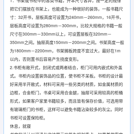
1．书架或书柜中的各类书籍，开本尺寸各异，按一定的规律
把它们摆放在书架上，也能成为一种很好的装饰，一般书籍尺
寸：32开书，层板高度可设置为240mm－260mm，16开书，
层板高度可设置为280mm－300mm，比较大规格的书籍一般
尺寸在300mm－330mm以上，可设置层板在320mm－
350mm之间。抽屉高度150mm－200mm之间。书架高度一般
为1800mm－2200mm，书架搁板跨度不宜过大，最好在1m
以内，否则置书后容易产生挠度变形。
2.书柜有敞开式，封闭式或两者结合，柜门可用内嵌式和外盖
式。书柜内设置装饰品的位置，使书柜不呆板。书柜的设计最
好采用半开敞式，材料可采用一些另类的材质，如金属材质的
边框，合金柜门，书桌可采用合金腿，抽屉可采用较高的柜桶
形式，如果客户家里书籍较多，而且皆有保存价值，可选用带
有玻璃柜门的书柜，这样可以避免书籍沾染较多的灰尘。同时
书柜可设置保险柜。
休息，就寝