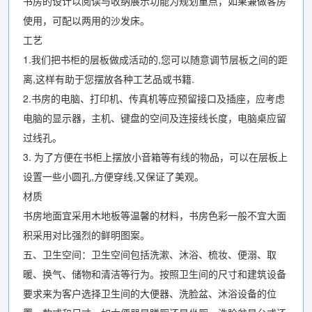
书房的设计以阅读与收纳展示功能为规划重点，如果兼做客房
使用，可配以两用的沙发床。
工艺
1.我们把书柜的层板做成活动的,您可以随意调节层板之间的距
离,这样有助于您摆放各种工艺品或书籍.
2.书房的电脑、打印机、传真机等应预留接口及插座，应考虑
电脑的显示器，主机、键盘的空间及连接线长度，电脑桌应留
过线孔。
3. 为了方便在书柜上摆放小音箱等有线的物品，可以在层板上
设置一些小圆孔,方便穿线,又保证了美观。
材质
书房地面宜采用木地板等温馨的材料，书房色彩一般不宜大面
积采用对比强烈的鲜明图案。
五、卫生空间：卫生空间包括洗漱、沐浴、梳妆、便溺、取
暖、换气、储物和清洁等行为。按照卫生间的尺寸和建筑设备
要求来为客户选择卫生间的大便器、洗脸盆、沐浴设备的位