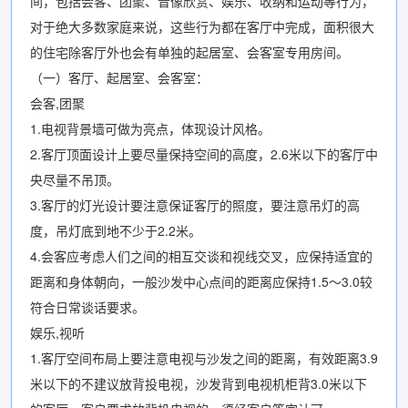
间，包括会客、团聚、音像欣赏、娱乐、收纳和运动等行为，
对于绝大多数家庭来说，这些行为都在客厅中完成，面积很大
的住宅除客厅外也会有单独的起居室、会客室专用房间。
（一）客厅、起居室、会客室：
会客,团聚
1.电视背景墙可做为亮点，体现设计风格。
2.客厅顶面设计上要尽量保持空间的高度，2.6米以下的客厅中
央尽量不吊顶。
3.客厅的灯光设计要注意保证客厅的照度，要注意吊灯的高
度，吊灯底到地不少于2.2米。
4.会客应考虑人们之间的相互交谈和视线交叉，应保持适宜的
距离和身体朝向，一般沙发中心点间的距离应保持1.5～3.0较
符合日常谈话要求。
娱乐,视听
1.客厅空间布局上要注意电视与沙发之间的距离，有效距离3.9
米以下的不建议放背投电视，沙发背到电视机柜背3.0米以下