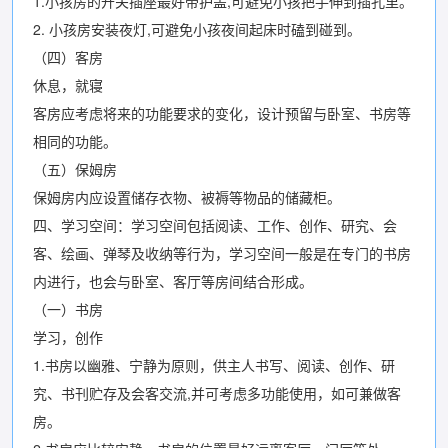
1.小孩房的开关插座最好带护盖,可避免小孩把手伸到插孔里。
2. 小孩房安装夜灯,可避免小孩夜间起床时磕到碰到。
（四）客房
休息，就寝
客房应考虑将来的功能要求的变化，设计预留与卧室、书房等
相同的功能。
（五）保姆房
保姆房内应设置储存衣物、被褥等物品的储藏柜。
四、学习空间：学习空间包括阅读、工作、创作、研究、会
客、绘画、弹琴及收纳等行为，学习空间一般是在专门的书房
内进行，也会与卧室、客厅等房间结合形成。
（一）书房
学习，创作
1.书房以幽雅、宁静为原则，供主人书写、阅读、创作、研
究、书刊贮存及会客交流,并可考虑多功能使用，如可兼做客
房。