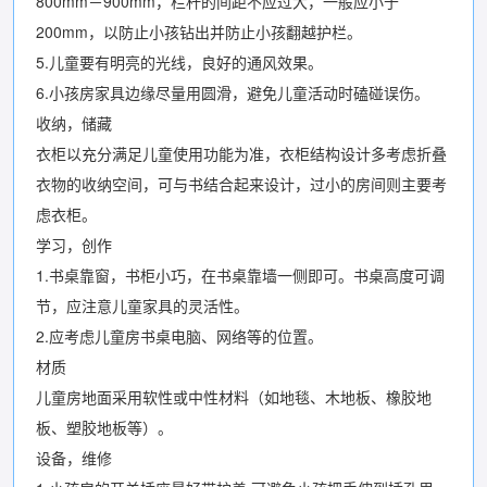
800mm－900mm，栏杆的间距不应过大，一般应小于
200mm，以防止小孩钻出并防止小孩翻越护栏。
5.儿童要有明亮的光线，良好的通风效果。
6.小孩房家具边缘尽量用圆滑，避免儿童活动时磕碰误伤。
收纳，储藏
衣柜以充分满足儿童使用功能为准，衣柜结构设计多考虑折叠
衣物的收纳空间，可与书结合起来设计，过小的房间则主要考
虑衣柜。
学习，创作
1.书桌靠窗，书柜小巧，在书桌靠墙一侧即可。书桌高度可调
节，应注意儿童家具的灵活性。
2.应考虑儿童房书桌电脑、网络等的位置。
材质
儿童房地面采用软性或中性材料（如地毯、木地板、橡胶地
板、塑胶地板等）。
设备，维修