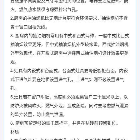
要根据不同类型及尺寸考虑相关的位置，电器要注意散热、防
火。燃气热水器须考虑强排出气孔。
2.厨房的抽油烟机比无烟灶台更符合环保要求，抽油烟机不宜
置于窗口阻挡光线。
3. 厨房内的抽油烟机常用有中式和西式两种，一般中式比西式
抽油烟效果更好，但中式抽油烟机外型较笨重，西式抽油烟机
外型效现代，在开敞式厨房中选择西式抽油烟机设计效果更美
观。
4.灶具有内嵌式和台面式，台面式灶具要降低橱柜台面，内嵌
式下进气灶要在地柜设置进气孔，上进气灶则不必设置进气
孔。
5.灶具若在窗户附近，高度则必须距离窗户三十厘米以上，以
防炉火被风吹灭，燃气外泄，造成危险。同时要考虑燃气泄漏
的监控装置，防止燃气泄漏。
6. 厨房预留足够的需电器插座，并且在贴砖前预留到位。
材质