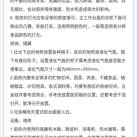
的不要改动排水管、地漏的位置，因为拆墙、敲洞、凿地、改
无烟灶，会对厨房墙体强度、防水性造成很大的影响。
6. 厨房的灯光应有足够的照度便可，主工作台面的吊柜下面可
做出凹凸槽，安装灯具，选用照明颜色时，一般需选用易分辨
食品颜色的灯光。
收纳，储藏
1.灶台下边的地柜放置各种锅子，就近的地柜放液化气瓶，瓶
下有推拉轮子。设置液化气瓶的柜子需考虑液化气瓶是否能方
便拿出，液化气瓶尺寸一般为680mm×350mm。
2.厨房内要有足够多的贮物空间，蔬菜、肉食、干藏食品、锅
碗瓢盆、炒切用具、各式调料等，均要有相应的收纳空间，五
金挂件要考虑周全，并考虑放置医药箱的位置；还要考虑干湿
分开，脏净分开放置。
3.垃圾桶有外置式和台面嵌入式。
设备，维修
1.厨房内使用的电器有冰箱、微波炉、消毒柜、热水器等。需