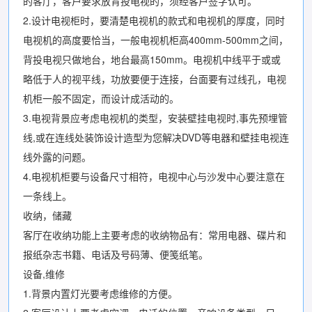
的客厅，客户要求放背投电视的，须经客户签字认可。
2.设计电视柜时，要清楚电视机的款式和电视机的厚度，同时
电视机的高度要恰当，一般电视机柜高400mm-500mm之间，
背投电视只做地台，地台最高150mm。电视机中线平于或或
略低于人的视平线，功放要便于连接，台面要有过线孔，电视
机柜一般不固定，而设计成活动的。
3.电视背景应考虑电视机的类型，安装壁挂电视时,事先预埋管
线,或在连线处装饰设计造型为您解决DVD等电器和壁挂电视连
线外露的问题。
4.电视机柜要与设备尺寸相符，电视中心与沙发中心要注意在
一条线上。
收纳，储藏
客厅在收纳功能上主要考虑的收纳物品有：常用电器、碟片和
报纸杂志书籍、电话及号码薄、便笺纸笔。
设备,维修
1.背景内置灯光要考虑维修的方便。