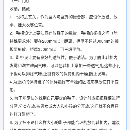
（一）门厅
收纳，储藏
1．也称之玄关，作为室内与室外的接合部，应设计放鞋、放
伞、挂大衣等位置。
2．鞋柜设计上要注意存放鞋子的数量，鞋柜的搁板之间（除
特殊要求外）要在200mm以上距离，柜厚不超过300mm的搁
板要斜放，柜厚350mm以上可考虑平放。
3．鞋柜设计要有良好的透气性，便于清洁。为了防止鞋柜内
发霉和滋生难闻气味，可以在鞋柜上增加一些透气孔,这些小孔
不但可以排除气味,还能有效的保持柜内干燥,防止发霉。
4.为更好的保持靴子的原样最好有单独的区域来存放使其不变
形。
5. 为了能尽快的找到自己要穿的鞋子，设计时应把把鞋柜进行
分区,分类存放,按男女或大人和小孩的分开放,这样就不会盲目
的打开鞋柜了。
6. 为了把不论什么样大小的鞋子都能合理的放到鞋柜内，建议