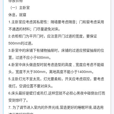
存放衣物
（一）主卧室
休息，就寝
1.主卧室应考虑其私密性：隔墙要考虑隔音；门和窗考虑采用
不通透的材料；门尽量避免对床。
2.衣柜柜门为平开门时，应注意开门过道的宽度，要保证
500mm的过道。
3.卧室中的床铺下有储物抽屉时，床铺的过道应预留抽屉的位
置，过道不应小于600mm。
4.卧室中床头做造型时就考虑造型的高度﹑宽度应考虑不能碰
头，宽度不大于300mm，离地高度不能小于1400mm。
5.主卧灯光不宜太亮，灯光要柔和，开关应考虑双控，要考虑
夜灯。空调位置不要对床头。
6.床头最好是壁灯或吊灯,这样您就不必担心黑夜中碰倒台灯而
受到惊吓了。
7. 为了调节进入室内的外界光线,营造更好的睡眠环境,请选用