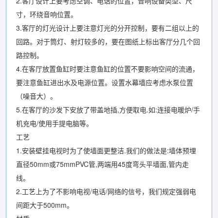
2.客厅设计上要考虑空调、电话的位置，音响设备类型、尺
寸，环绕音响位置。
3.客厅的灯光设计上要注意灯光的分开控制，要有二组以上的
回路。对于筒灯、射灯较多的，要在图纸上标出客厅分几个回
路控制。
4.在客厅放置鱼缸时要注意鱼缸的位置不要影响空间的流通，
要注意鱼缸进出水及电源位置。设置水幕墙应考虑水泵位置
（噪音大）。
5.在客厅的沙发下安放了带盖地插,方便取电.如:连接电暖炉/手
机充电/使用手提电脑等。
工艺
1.安装壁挂电视时为了使墙面更整洁.我们的做法是:墙体预埋
直径50mm或75mmPVC管,两端用45度弯头平墙面,管内走
线。
2.工艺上为了不影响电视/电话/网络的信号，我们规定强弱电
间距大于500mm。