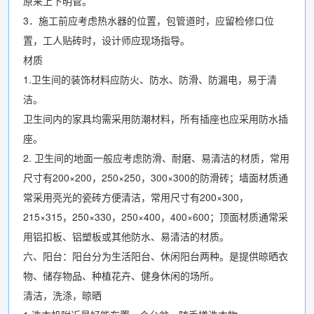
原来上下明管。
3．施工前应考虑热水器的位置，包管道时，应留检修口位
置，工人贴砖时，设计师应现场指导。
材质
1.卫生间的装饰材料应防火、防水、防滑、防漏电，易于清
洁。
卫生间内的家具均需采用防潮材料，所有插座也应采用防水插
座。
2. 卫生间的地面一般应考虑防滑、耐磨、易清洁的材质，常用
尺寸有200×200，250×250，300×300的防滑砖；墙面材质通
常采用亮光的瓷砖方便清洁，常用尺寸有200×300，
215×315，250×330，250×400，400×600；顶面材质通常采
用铝扣板、铝塑板或其他防水、易清洁的材质。
六、阳台：阳台分为生活阳台、休闲阳台两种。是提供晾晒衣
物、储存物品、种植花卉、健身休闲的场所。
清洁，洗涤，晾晒