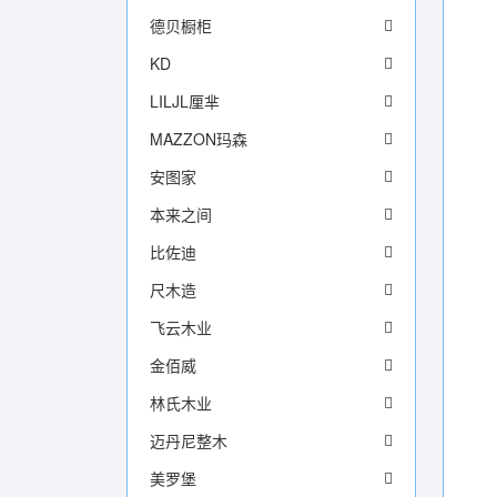
德贝橱柜
KD
LILJL厘芈
MAZZON玛森
安图家
本来之间
比佐迪
尺木造
飞云木业
金佰威
林氏木业
迈丹尼整木
美罗堡