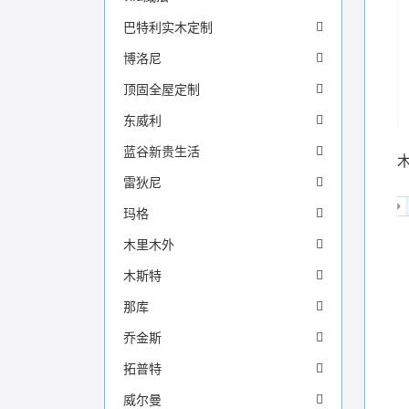
巴特利实木定制
博洛尼
顶固全屋定制
东威利
蓝谷新贵生活
雷狄尼
玛格
木里木外
木斯特
那库
乔金斯
拓普特
威尔曼