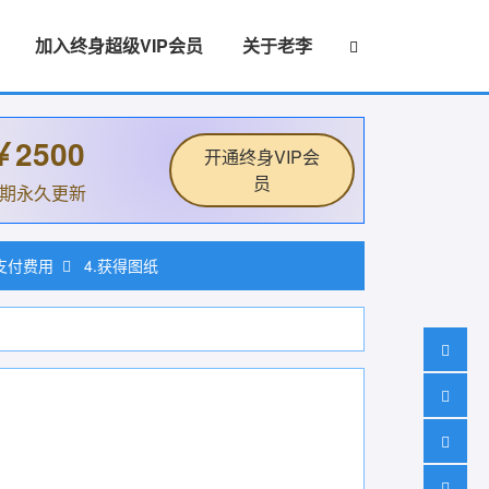
加入终身超级VIP会员
关于老李
￥2500
开通终身VIP会
员
后期永久更新
.支付费用
4.获得图纸