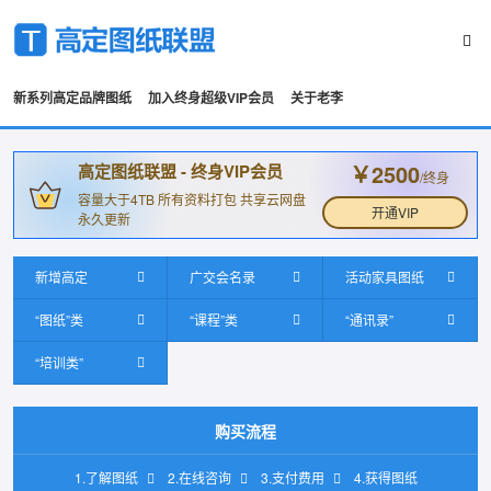
新系列高定品牌图纸
加入终身超级VIP会员
关于老李
￥2500
高定图纸联盟 - 终身VIP会员
/终身
容量大于4TB 所有资料打包 共享云网盘
开通VIP
永久更新
新增高定
广交会名录
活动家具图纸
“图纸”类
“课程”类
“通讯录”
“培训类”
购买流程
1.了解图纸
2.在线咨询
3.支付费用
4.获得图纸