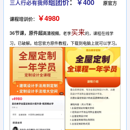
组团价
：
￥400
三人行必有我师
原官方
￥
4980
课程培训价：
买来
36节课，原件超
高清视频
。
老李
的，课程在线学
习，已破解。给您官方原件教程，下载到电脑上就可以学习。